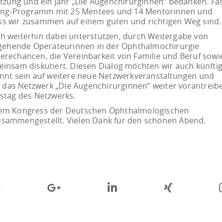
ützung und ein Jahr „Die Augenchirurginnen“ bedanken. Fa
toring-Programm mit 25 Mentees und 14 Mentorinnen und
ss wir zusammen auf einem guten und richtigen Weg sind.
h weiterhin dabei unterstützen, durch Weitergabe von
gehende Operateurinnen in der Ophthalmochirurgie
erechancen, die Vereinbarkeit von Familie und Beruf sowi
einsam diskutiert. Diesen Dialog möchten wir auch künfti
annt sein auf weitere neue Netzwerkveranstaltungen und
das Netzwerk „Die Augenchirurginnen“ weiter vorantreib
tstag des Netzwerks.
 dem Kongress der Deutschen Ophthalmologischen
usammengestellt. Vielen Dank für den schönen Abend.