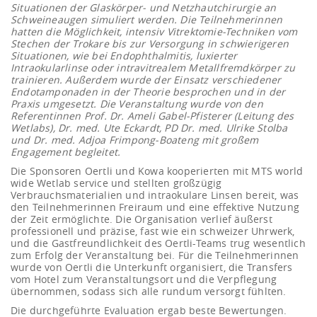
Situationen der Glaskörper- und Netzhautchirurgie an
Schweineaugen simuliert werden. Die Teilnehmerinnen
hatten die Möglichkeit, intensiv Vitrektomie-Techniken vom
Stechen der Trokare bis zur Versorgung in schwierigeren
Situationen, wie bei Endophthalmitis, luxierter
Intraokularlinse oder intravitrealem Metallfremdkörper zu
trainieren. Außerdem wurde der Einsatz verschiedener
Endotamponaden in der Theorie besprochen und in der
Praxis umgesetzt. Die Veranstaltung wurde von den
Referentinnen Prof. Dr. Ameli Gabel-Pfisterer (Leitung des
Wetlabs), Dr. med. Ute Eckardt, PD Dr. med. Ulrike Stolba
und Dr. med. Adjoa Frimpong-Boateng mit großem
Engagement begleitet.
Die Sponsoren Oertli und Kowa kooperierten mit MTS world
wide Wetlab service und stellten großzügig
Verbrauchsmaterialien und intraokulare Linsen bereit, was
den Teilnehmerinnen Freiraum und eine effektive Nutzung
der Zeit ermöglichte. Die Organisation verlief äußerst
professionell und präzise, fast wie ein schweizer Uhrwerk,
und die Gastfreundlichkeit des Oertli-Teams trug wesentlich
zum Erfolg der Veranstaltung bei. Für die Teilnehmerinnen
wurde von Oertli die Unterkunft organisiert, die Transfers
vom Hotel zum Veranstaltungsort und die Verpflegung
übernommen, sodass sich alle rundum versorgt fühlten.
Die durchgeführte Evaluation ergab beste Bewertungen.