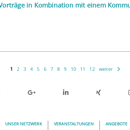
d Vorträge in Kombination mit einem Komm
1
2
3
4
5
6
7
8
9
10
11
12
weiter
UNSER NETZWERK
VERANSTALTUNGEN
ANGEBOTE